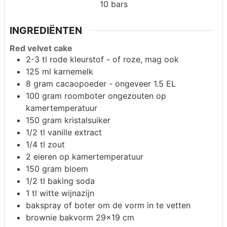
10
bars
INGREDIËNTEN
Red velvet cake
2-3
tl
rode kleurstof - of roze, mag ook
125
ml
karnemelk
8
gram
cacaopoeder - ongeveer 1.5 EL
100
gram
roomboter ongezouten op
kamertemperatuur
150
gram
kristalsuiker
1/2
tl
vanille extract
1/4
tl
zout
2
eieren op kamertemperatuur
150
gram
bloem
1/2
tl
baking soda
1
tl
witte wijnazijn
bakspray of boter om de vorm in te vetten
brownie bakvorm 29x19 cm