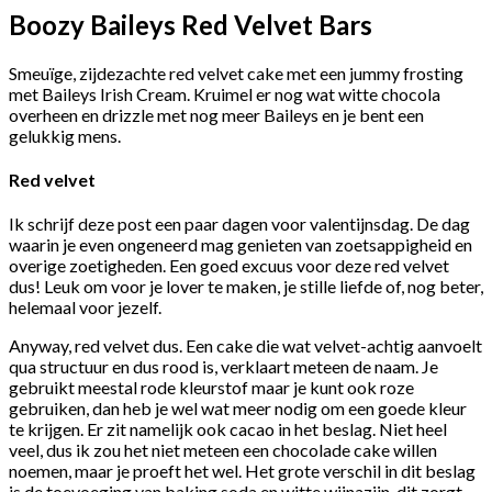
Boozy Baileys Red Velvet Bars
Smeuïge, zijdezachte red velvet cake met een jummy frosting
met Baileys Irish Cream. Kruimel er nog wat witte chocola
overheen en drizzle met nog meer Baileys en je bent een
gelukkig mens.
Red velvet
Ik schrijf deze post een paar dagen voor valentijnsdag. De dag
waarin je even ongeneerd mag genieten van zoetsappigheid en
overige zoetigheden. Een goed excuus voor deze red velvet
dus! Leuk om voor je lover te maken, je stille liefde of, nog beter,
helemaal voor jezelf.
Anyway, red velvet dus. Een cake die wat velvet-achtig aanvoelt
qua structuur en dus rood is, verklaart meteen de naam. Je
gebruikt meestal rode kleurstof maar je kunt ook roze
gebruiken, dan heb je wel wat meer nodig om een goede kleur
te krijgen. Er zit namelijk ook cacao in het beslag. Niet heel
veel, dus ik zou het niet meteen een chocolade cake willen
noemen, maar je proeft het wel. Het grote verschil in dit beslag
is de toevoeging van baking soda en witte wijnazijn, dit zorgt