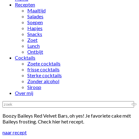
Recepten
Maaltijd
Salades
Soepen
Hapjes
Snacks
Zoet
Lunch
Ontbijt
Cocktails
Zoete cocktails
frisse cocktails
Sterke cocktails
Zonder alcohol
Siroop
Over mij
Boozy Baileys Red Velvet Bars, oh yes! Je favoriete cake mét
Baileys frosting. Check hier het recept.
naar recept