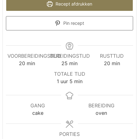
Recept afdrukken
Pin recept
VOORBEREIDINGSTIJD
BEREIDINGSTIJD
RUSTTIJD
minuten
minuten
minuten
20
min
25
min
20
min
TOTALE TIJD
uur
minuten
1
uur
5
min
GANG
BEREIDING
cake
oven
PORTIES