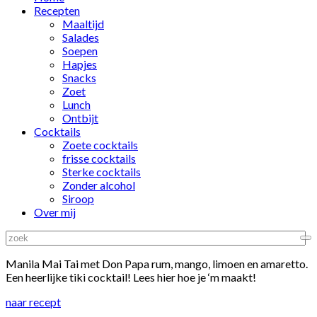
Recepten
Maaltijd
Salades
Soepen
Hapjes
Snacks
Zoet
Lunch
Ontbijt
Cocktails
Zoete cocktails
frisse cocktails
Sterke cocktails
Zonder alcohol
Siroop
Over mij
Manila Mai Tai met Don Papa rum, mango, limoen en amaretto.
Een heerlijke tiki cocktail! Lees hier hoe je ‘m maakt!
naar recept