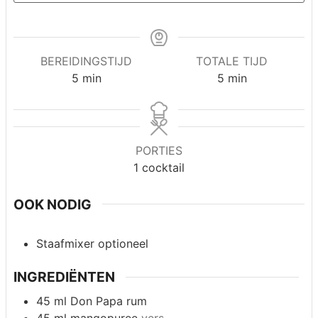
BEREIDINGSTIJD
TOTALE TIJD
minuten
minuten
5
min
5
min
PORTIES
1
cocktail
OOK NODIG
Staafmixer
optioneel
INGREDIËNTEN
45
ml
Don Papa rum
45
ml
mangopuree
vers