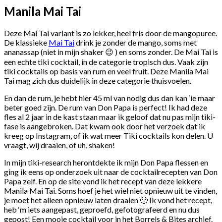
Manila Mai Tai
Deze Mai Tai variant is zo lekker, heel fris door de mangopuree.
De klassieke
Mai Tai
drink je zonder de mango, soms met
ananassap (niet in mijn shaker 😉 ) en soms zonder. De Mai Tai is
een echte tiki cocktail, in de categorie tropisch dus. Vaak zijn
tiki cocktails op basis van rum en veel fruit. Deze Manila Mai
Tai mag zich dus duidelijk in deze categorie thuisvoelen.
En dan de rum, je hebt hier 45 ml van nodig dus dan kan ‘ie maar
beter goed zijn. De rum van Don Papa is perfect! Ik had deze
fles al 2 jaar in de kast staan maar ik geloof dat nu pas mijn tiki-
fase is aangebroken. Dat kwam ook door het verzoek dat ik
kreeg op Instagram, of ik wat meer Tiki cocktails kon delen. U
vraagt, wij draaien, of uh, shaken!
In mijn tiki-research herontdekte ik mijn Don Papa flessen en
ging ik eens op onderzoek uit naar de cocktailrecepten van Don
Papa zelf. En op de site vond ik het recept van deze lekkere
Manila Mai Tai. Soms hoef je het wiel niet opnieuw uit te vinden,
je moet het alleen opnieuw laten draaien 🙂 Ik vond het recept,
heb ‘m iets aangepast, geproefd, gefotografeerd en nu dus
gepost! Een mooie cocktail voor in het Borrels & Bites archief.