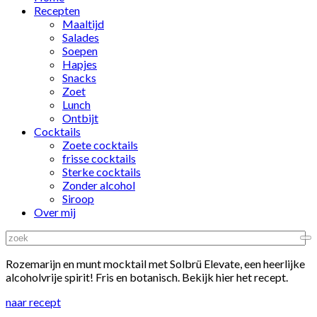
Recepten
Maaltijd
Salades
Soepen
Hapjes
Snacks
Zoet
Lunch
Ontbijt
Cocktails
Zoete cocktails
frisse cocktails
Sterke cocktails
Zonder alcohol
Siroop
Over mij
Rozemarijn en munt mocktail met Solbrü Elevate, een heerlijke
alcoholvrije spirit! Fris en botanisch. Bekijk hier het recept.
naar recept