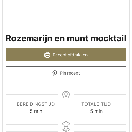
Rozemarijn en munt mocktail
Recept afdrukken
Pin recept
BEREIDINGSTIJD
TOTALE TIJD
minuten
minuten
5
min
5
min