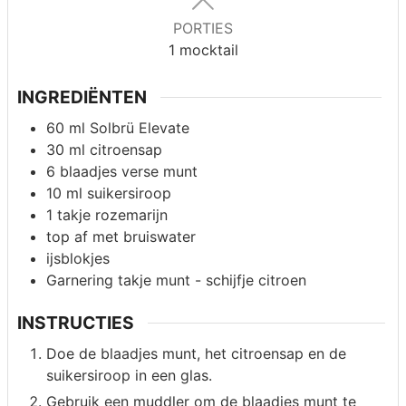
PORTIES
1
mocktail
INGREDIËNTEN
60
ml
Solbrü Elevate
30
ml
citroensap
6
blaadjes
verse munt
10
ml
suikersiroop
1
takje
rozemarijn
top af met
bruiswater
ijsblokjes
Garnering
takje munt - schijfje citroen
INSTRUCTIES
Doe de blaadjes munt, het citroensap en de
suikersiroop in een glas.
Gebruik een muddler om de blaadjes munt te