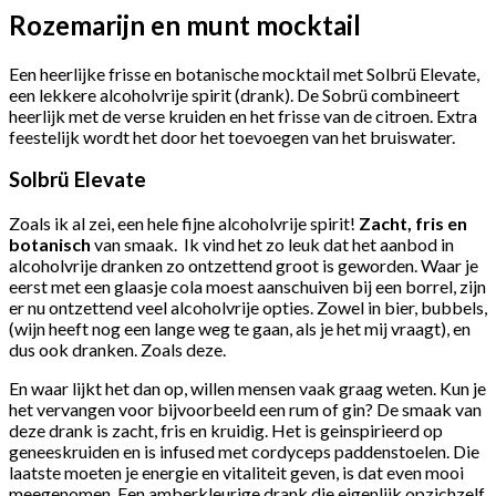
Rozemarijn en munt mocktail
Een heerlijke frisse en botanische mocktail met Solbrü Elevate,
een lekkere alcoholvrije spirit (drank). De Sobrü combineert
heerlijk met de verse kruiden en het frisse van de citroen. Extra
feestelijk wordt het door het toevoegen van het bruiswater.
Solbrü Elevate
Zoals ik al zei, een hele fijne alcoholvrije spirit!
Zacht, fris en
botanisch
van smaak. Ik vind het zo leuk dat het aanbod in
alcoholvrije dranken zo ontzettend groot is geworden. Waar je
eerst met een glaasje cola moest aanschuiven bij een borrel, zijn
er nu ontzettend veel alcoholvrije opties. Zowel in bier, bubbels,
(wijn heeft nog een lange weg te gaan, als je het mij vraagt), en
dus ook dranken. Zoals deze.
En waar lijkt het dan op, willen mensen vaak graag weten. Kun je
het vervangen voor bijvoorbeeld een rum of gin? De smaak van
deze drank is zacht, fris en kruidig. Het is geinspirieerd op
geneeskruiden en is infused met cordyceps paddenstoelen. Die
laatste moeten je energie en vitaliteit geven, is dat even mooi
meegenomen. Een amberkleurige drank die eigenlijk opzichzelf