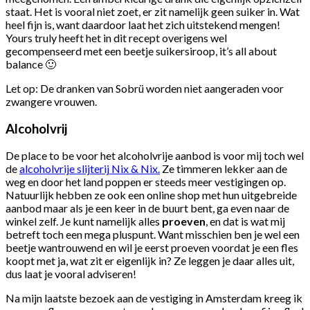
staat. Het is vooral niet zoet, er zit namelijk geen suiker in. Wat
heel fijn is, want daardoor laat het zich uitstekend mengen!
Yours truly heeft het in dit recept overigens wel
gecompenseerd met een beetje suikersiroop, it’s all about
balance 🙂
Let op: De dranken van Sobrü worden niet aangeraden voor
zwangere vrouwen.
Alcoholvrij
De place to be voor het alcoholvrije aanbod is voor mij toch wel
de
alcoholvrije slijterij Nix & Nix.
Ze timmeren lekker aan de
weg en door het land poppen er steeds meer vestigingen op.
Natuurlijk hebben ze ook een online shop met hun uitgebreide
aanbod maar als je een keer in de buurt bent, ga even naar de
winkel zelf. Je kunt namelijk alles
proeven
, en dat is wat mij
betreft toch een mega pluspunt. Want misschien ben je wel een
beetje wantrouwend en wil je eerst proeven voordat je een fles
koopt met ja, wat zit er eigenlijk in? Ze leggen je daar alles uit,
dus laat je vooral adviseren!
Na mijn laatste bezoek aan de vestiging in Amsterdam kreeg ik