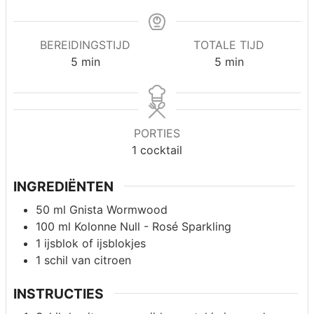
BEREIDINGSTIJD
TOTALE TIJD
minuten
minuten
5
min
5
min
PORTIES
1
cocktail
INGREDIËNTEN
50
ml
Gnista Wormwood
100
ml
Kolonne Null - Rosé Sparkling
1
ijsblok of ijsblokjes
1
schil van citroen
INSTRUCTIES