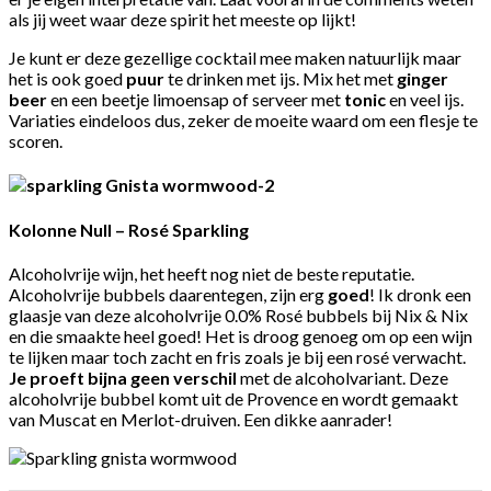
als jij weet waar deze spirit het meeste op lijkt!
Je kunt er deze gezellige cocktail mee maken natuurlijk maar
het is ook goed
puur
te drinken met ijs. Mix het met
ginger
beer
en een beetje limoensap of serveer met
tonic
en veel ijs.
Variaties eindeloos dus, zeker de moeite waard om een flesje te
scoren.
Kolonne Null – Rosé Sparkling
Alcoholvrije wijn, het heeft nog niet de beste reputatie.
Alcoholvrije bubbels daarentegen, zijn erg
goed
! Ik dronk een
glaasje van deze alcoholvrije 0.0% Rosé bubbels bij Nix & Nix
en die smaakte heel goed! Het is droog genoeg om op een wijn
te lijken maar toch zacht en fris zoals je bij een rosé verwacht.
Je proeft bijna geen verschil
met de alcoholvariant. Deze
alcoholvrije bubbel komt uit de Provence en wordt gemaakt
van Muscat en Merlot-druiven. Een dikke aanrader!