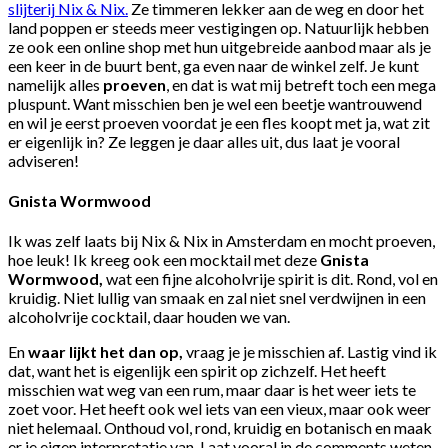
slijterij Nix & Nix.
Ze timmeren lekker aan de weg en door het
land poppen er steeds meer vestigingen op. Natuurlijk hebben
ze ook een online shop met hun uitgebreide aanbod maar als je
een keer in de buurt bent, ga even naar de winkel zelf. Je kunt
namelijk alles
proeven
, en dat is wat mij betreft toch een mega
pluspunt. Want misschien ben je wel een beetje wantrouwend
en wil je eerst proeven voordat je een fles koopt met ja, wat zit
er eigenlijk in? Ze leggen je daar alles uit, dus laat je vooral
adviseren!
Gnista Wormwood
Ik was zelf laats bij Nix & Nix in Amsterdam en mocht proeven,
hoe leuk! Ik kreeg ook een mocktail met deze
Gnista
Wormwood,
wat een fijne alcoholvrije spirit is dit. Rond, vol en
kruidig. Niet lullig van smaak en zal niet snel verdwijnen in een
alcoholvrije cocktail, daar houden we van.
En
waar lijkt het dan op,
vraag je je misschien af. Lastig vind ik
dat, want het is eigenlijk een spirit op zichzelf. Het heeft
misschien wat weg van een rum, maar daar is het weer iets te
zoet voor. Het heeft ook wel iets van een vieux, maar ook weer
niet helemaal. Onthoud vol, rond, kruidig en botanisch en maak
er je eigen interpretatie van. Laat vooral in de comments weten