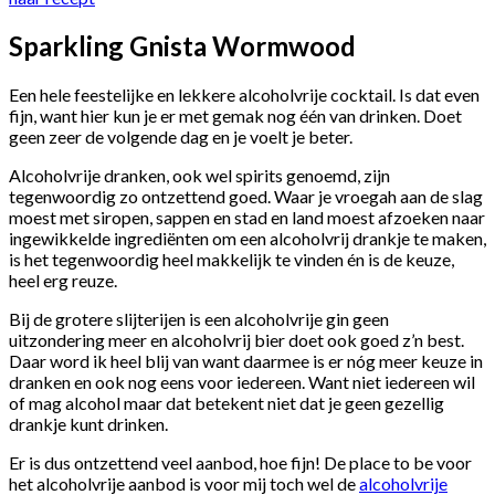
Sparkling Gnista Wormwood
Een hele feestelijke en lekkere alcoholvrije cocktail. Is dat even
fijn, want hier kun je er met gemak nog één van drinken. Doet
geen zeer de volgende dag en je voelt je beter.
Alcoholvrije dranken, ook wel spirits genoemd, zijn
tegenwoordig zo ontzettend goed. Waar je vroegah aan de slag
moest met siropen, sappen en stad en land moest afzoeken naar
ingewikkelde ingrediënten om een alcoholvrij drankje te maken,
is het tegenwoordig heel makkelijk te vinden én is de keuze,
heel erg reuze.
Bij de grotere slijterijen is een alcoholvrije gin geen
uitzondering meer en alcoholvrij bier doet ook goed z’n best.
Daar word ik heel blij van want daarmee is er nóg meer keuze in
dranken en ook nog eens voor iedereen. Want niet iedereen wil
of mag alcohol maar dat betekent niet dat je geen gezellig
drankje kunt drinken.
Er is dus ontzettend veel aanbod, hoe fijn! De place to be voor
het alcoholvrije aanbod is voor mij toch wel de
alcoholvrije