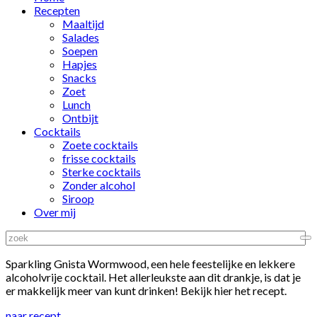
Recepten
Maaltijd
Salades
Soepen
Hapjes
Snacks
Zoet
Lunch
Ontbijt
Cocktails
Zoete cocktails
frisse cocktails
Sterke cocktails
Zonder alcohol
Siroop
Over mij
Sparkling Gnista Wormwood, een hele feestelijke en lekkere
alcoholvrije cocktail. Het allerleukste aan dit drankje, is dat je
er makkelijk meer van kunt drinken! Bekijk hier het recept.
naar recept